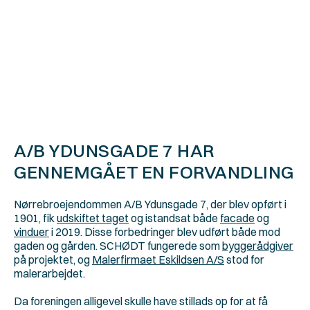
Placering
Nørrebro
Opførselsår
1901
Antal lejligheder
10
Renoveringsår
2019
A/B YDUNSGADE 7 HAR 
GENNEMGÅET EN FORVANDLING
Nørrebroejendommen A/B Ydunsgade 7, der blev opført i 
1901, fik 
udskiftet taget
 og istandsat både 
facade
 og 
vinduer
 i 2019. Disse forbedringer blev udført både mod 
gaden og gården. SCHØDT fungerede som 
byggerådgiver
på projektet, og 
Malerfirmaet Eskildsen A/S
 stod for 
malerarbejdet.
Da foreningen alligevel skulle have stillads op for at få 