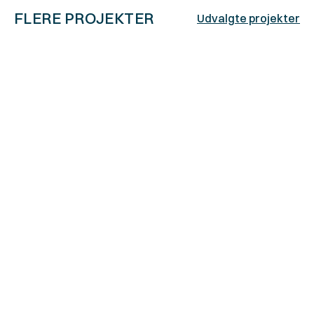
FLERE PROJEKTER
Udvalgte projekter
Moltkesvejhave 41-47
Frederiksberg