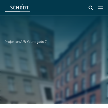
Projekter
/
A/B Ydunsgade 7
A/B
YDUNSGADE
7
Bliv kontaktet