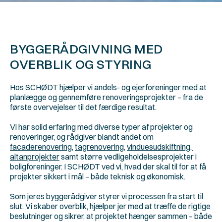
BYGGERÅDGIVNING MED 
OVERBLIK OG STYRING
Hos SCHØDT hjælper vi andels- og ejerforeninger med at 
planlægge og gennemføre renoveringsprojekter – fra de 
første overvejelser til det færdige resultat.
Vi har solid erfaring med diverse typer af projekter og 
renoveringer, og rådgiver blandt andet om 
facaderenovering
, 
tagrenovering
, 
vinduesudskiftning, 
altanprojekter
 samt større vedligeholdelsesprojekter i 
boligforeninger. I SCHØDT ved vi, hvad der skal til for at få 
projekter sikkert i mål – både teknisk og økonomisk.
Som jeres byggerådgiver styrer vi processen fra start til 
slut. Vi skaber overblik, hjælper jer med at træffe de rigtige 
beslutninger og sikrer, at projektet hænger sammen – både 