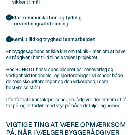
sikkert i mål 
Klar kommunikation og tydelig 
forventningsafstemning 
Kemi, tillid og tryghed i samarbejdet 
En byggesag handler ikke kun om teknik – men om at have 
en rådgiver, I har tillid til hele vejen i projektet.
Hos SCHØDT har vi specialiseret os i renovering og 
vedligehold for andels- og ejerforeninger. Vi kender både 
de tekniske udfordringer og den virkelighed, I som 
bestyrelse står i.
I får få faste kontaktpersoner, en rådgiver der er nem at få 
fat på, og et forløb med styr på både detaljer og helhed.
VIGTIGE TING AT VÆRE OPMÆRKSOM 
PÅ, NÅR I VÆLGER BYGGERÅDGIVER