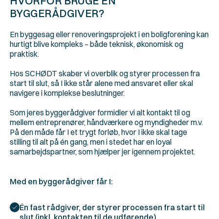
HVORFOR BRUGE EN 
BYGGERÅDGIVER?
En byggesag eller renoveringsprojekt i en boligforening kan 
hurtigt blive kompleks – både teknisk, økonomisk og 
praktisk.
Hos SCHØDT skaber vi overblik og styrer processen fra 
start til slut, så I ikke står alene med ansvaret eller skal 
navigere i komplekse beslutninger.
Som jeres byggerådgiver formidler vi alt kontakt til og 
mellem entreprenører, håndværkere og myndigheder m.v. 
På den måde får I et trygt forløb, hvor I ikke skal tage 
stilling til alt på én gang, men i stedet har en loyal 
samarbejdspartner, som hjælper jer igennem projektet.
Med en byggerådgiver får I:
Én fast rådgiver, der styrer processen fra start til 
slut (inkl. kontakten til de udførende)