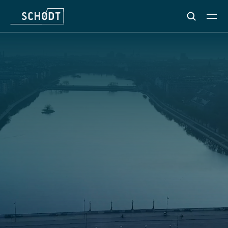
BYGGERÅDGIVNING
TIL
ANDELS-
OG
EJERFORENINGER
I
KØBENHAVN