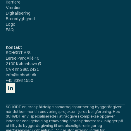
Karriere
Værdier
Digitalisering
Bæredygtighed
Logo
FAQ
Kontakt
SCHØDT A/S
Lersø Park Allé 40
2100 København Ø
CVR nr. 26652421
info@schodt.dk
+45 3393 1550
SCHØDT er jeres pålidelige samarbejdspartner og byggerådgiver, 
når det kommer til renoveringsprojekter i jeres boligforening. Hos 
SCHØDT er vi specialiserede i at rådgive i komplekse opgaver 
inden for vedligehold og renovering. Vores primære fokus ligger på 
at tilbyde byggerådgivning til andelsboligforeninger og 
ejerforeninger i København.  Vi har stor erfaring inden for 